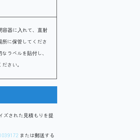
閉容器に入れて、直射
場所に保管してくださ
切なラベルを貼付し、
ください。
マイズされた見積もりを提
1039172
または郵送する