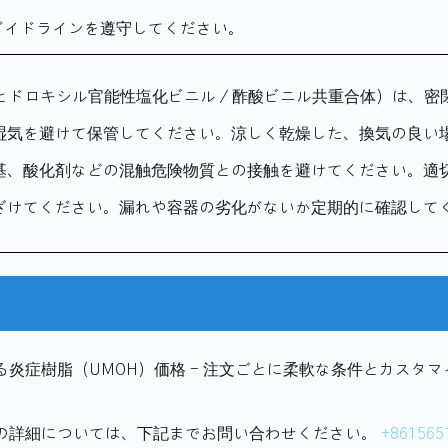
のガイドラインを遵守してください。
（ヒドロキシル官能性塩化ビニル／酢酸ビニル共重合体）は、密
湿気を避けて保管してください。涼しく乾燥した、換気の良い
基、酸化剤などの混触危険物質との接触を避けてください。適
ざけてください。漏れや容器の劣化がないか定期的に確認して
炎症樹脂（UMOH）価格 - 注文ごとに柔軟な条件とカスタ
の詳細については、下記までお問い合わせください。
+861565