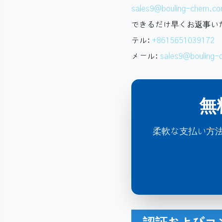
sales9@bouling-chem.c
できるだけ早くお返事い
テル:
+8615651039172
メール:
sales9@bouling
無
柔軟な支払い方法