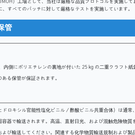
UMOH）工場として、当社は厳格な品質プロトコルを実施して
に、すべてのバッチに対して厳格なテストを実施しています。
保管
は、内側にポリエチレンの裏地が付いた 25 kg の二重クラフト
のある保管が保証されます。
（ヒドロキシル官能性塩化ビニル／酢酸ビニル共重合体）は通常
湿容器で輸送されます。高温、直射日光、および混触危険物質
および輸送してください。関連する化学物質輸送規制および製