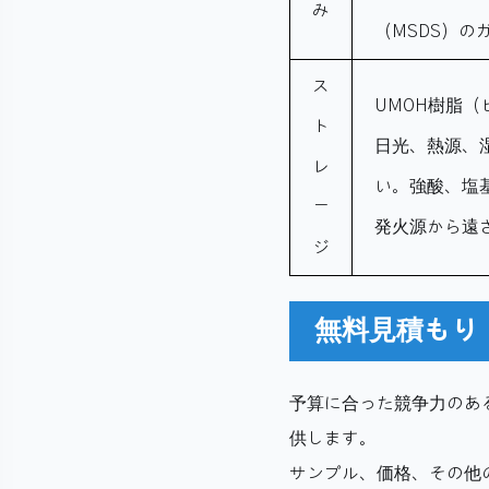
み
（MSDS）
ス
UMOH樹脂
ト
日光、熱源、
レ
い。強酸、塩
ー
発火源から遠
ジ
無料見積もり
予算に合った競争力のある
供します。
サンプル、価格、その他