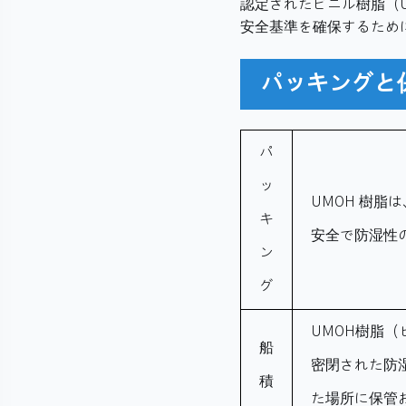
認定されたビニル樹脂（
安全基準を確保するため
パッキングと
パ
ッ
UMOH 樹脂
キ
安全で防湿性
ン
グ
UMOH樹脂
船
密閉された防
積
た場所に保管