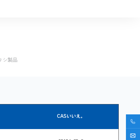
キシ製品
CASいいえ。